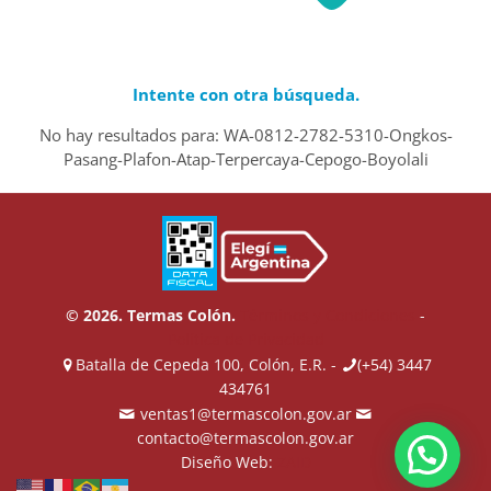
Intente con otra búsqueda.
No hay resultados para: WA-0812-2782-5310-Ongkos-
Pasang-Plafon-Atap-Terpercaya-Cepogo-Boyolali
© 2026. Termas Colón.
Términos y Condiciones
-
Política de Privacidad
Batalla de Cepeda 100, Colón, E.R. -
(+54) 3447
434761
ventas1@termascolon.gov.ar
contacto@termascolon.gov.ar
Diseño Web:
ZAID