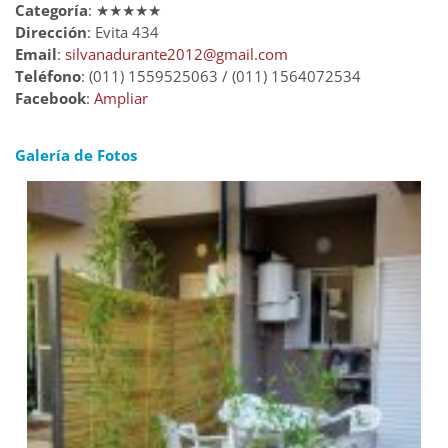
Categoría
: ★★★★★
Dirección
: Evita 434
Email
:
silvanadurante2012@gmail.com
Teléfono
: (011) 1559525063 / (011) 1564072534
Facebook
:
Ampliar
Galería de Fotos