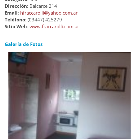
Dirección
: Balcarce 214
Email
:
hfraccarolli@yahoo.com.ar
Teléfono
: (03447) 425279
Sitio Web
:
www.fraccarolli.com.ar
Galería de Fotos