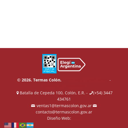
© 2026. Termas Colón.
Términos y Condiciones
-
Política de Privacidad
Batalla de Cepeda 100, Colón, E.R. -
(+54) 3447
434761
ventas1@termascolon.gov.ar
contacto@termascolon.gov.ar
Diseño Web:
ZAID