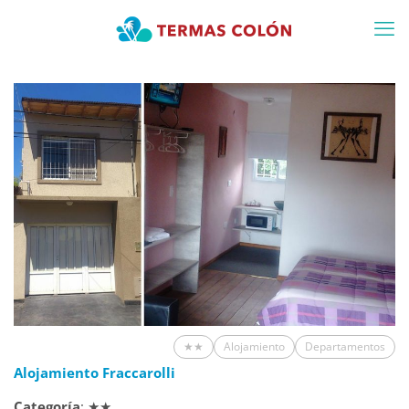
★★
Alojamiento
Departamentos
Alojamiento Fraccarolli
Categoría
: ★★