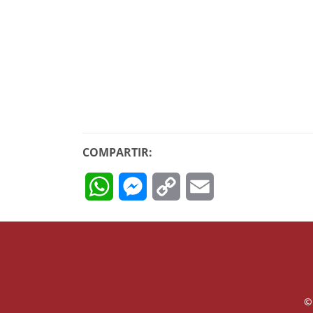
COMPARTIR:
WhatsApp
Messenger
Copy
Email
Link
©