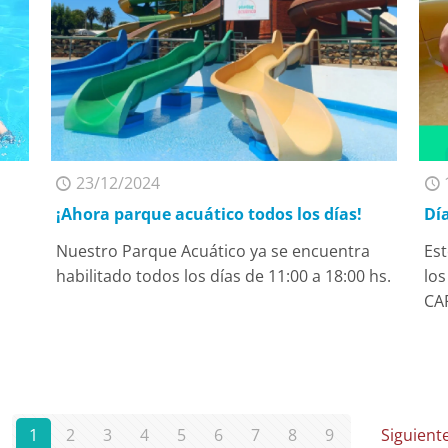
23/12/2024
¡Ahora parque acuático todos los días!
Dí
Nuestro Parque Acuático ya se encuentra
Es
habilitado todos los días de 11:00 a 18:00 hs.
los
CA
1
2
3
4
5
6
7
8
9
Siguient