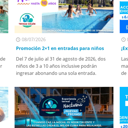
08/07/2026
Promoción 2×1 en entradas para niños
¡E
 de
Del 7 de julio al 31 de agosto de 2026, dos
Las
ar
niños de 3 a 10 años inclusive podrán
man
ingresar abonando una sola entrada.
de