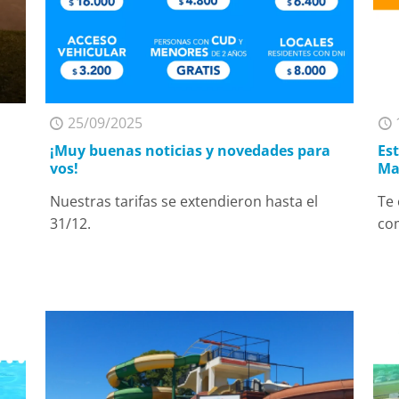
25/09/2025
¡Muy buenas noticias y novedades para
Es
vos!
Ma
Nuestras tarifas se extendieron hasta el
Te
31/12.
co