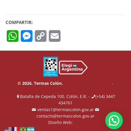
COMPARTIR:
WhatsApp
Messenger
Copy
Email
Link
© 2026. Termas Colón.
Términos y Condiciones
-
Política de Privacidad
Batalla de Cepeda 100, Colón, E.R. -
(+54) 3447
434761
ventas1@termascolon.gov.ar
contacto@termascolon.gov.ar
Diseño Web:
ZAID