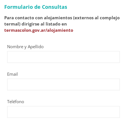
Formulario de Consultas
Para contacto con alojamientos (externos al complejo
termal) dirigirse al listado en
termascolon.gov.ar/alojamiento
Nombre y Apellido
A
l
t
e
r
Email
n
a
t
i
Teléfono
v
e
: