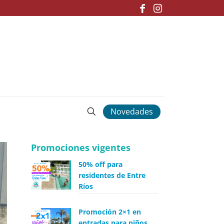
Novedades
Promociones vigentes
50% off para
residentes de Entre
Ríos
Promoción 2×1 en
entradas para niños