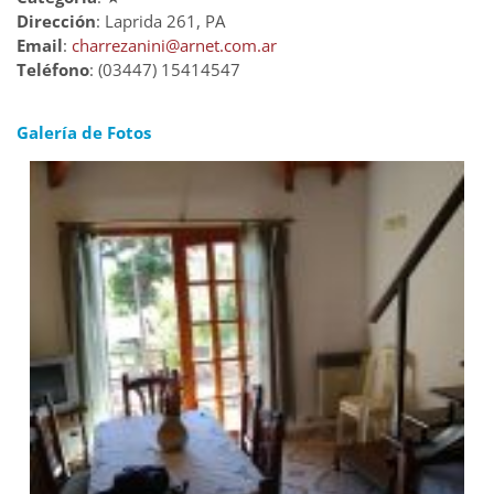
Dirección
: Laprida 261, PA
Email
:
charrezanini@arnet.com.ar
Teléfono
: (03447) 15414547
Galería de Fotos