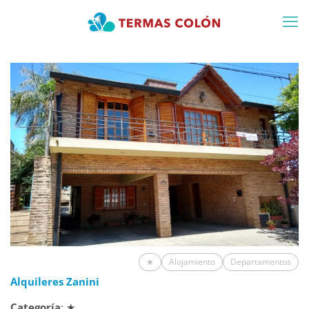
★
Alojamiento
Departamentos
Alquileres Zanini
Categoría
: ★