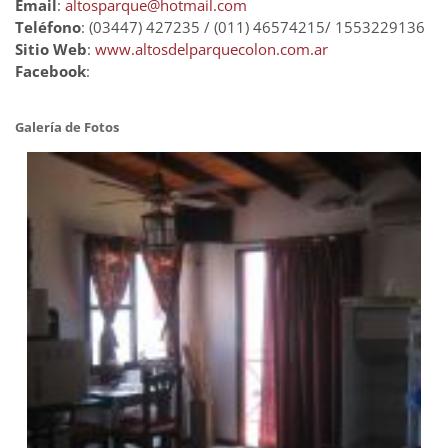
Email
:
altosparque@hotmail.com
Teléfono
: (03447) 427235 / (011) 46574215/ 1553229136
Sitio Web
:
www.altosdelparquecolon.com.ar
Facebook
:
Galería de Fotos