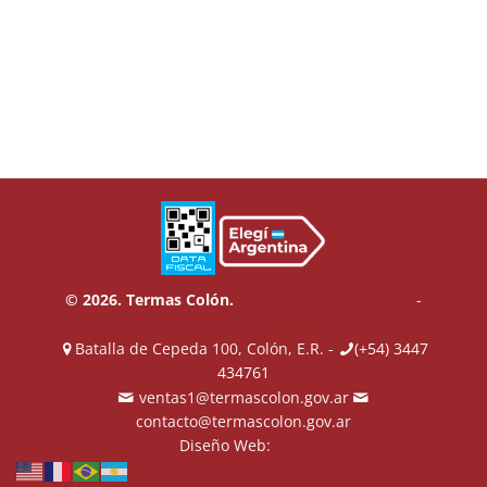
© 2026. Termas Colón.
Términos y Condiciones
-
Política de Privacidad
Batalla de Cepeda 100, Colón, E.R. -
(+54) 3447
434761
ventas1@termascolon.gov.ar
contacto@termascolon.gov.ar
Diseño Web:
ZAID