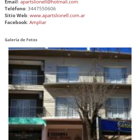
Email
:
apartslionell@hotmail.com
Teléfono
: 3447550606
Sitio Web
:
www.apartslionell.com.ar
Facebook
:
Ampliar
Galería de Fotos