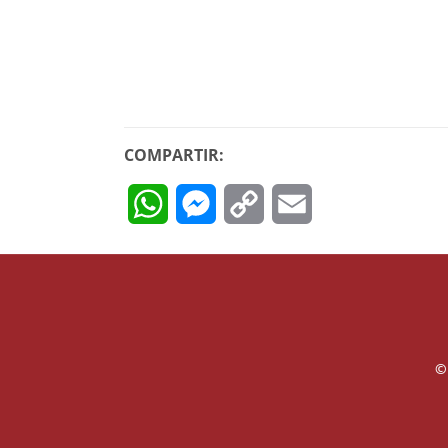
COMPARTIR:
WhatsApp
Messenger
Copy
Email
Link
©