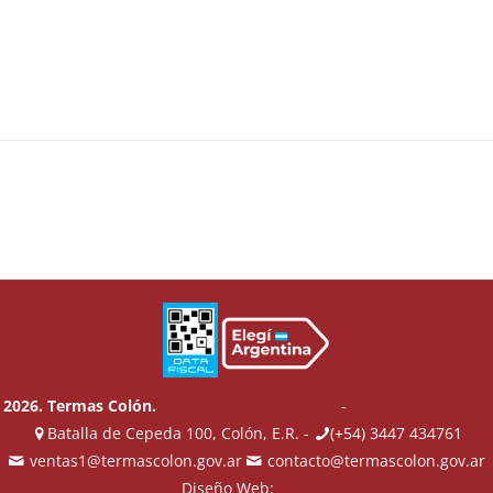
 2026. Termas Colón.
Términos y Condiciones
-
Política de Privaci
Batalla de Cepeda 100, Colón, E.R. -
(+54) 3447 434761
ventas1@termascolon.gov.ar
contacto@termascolon.gov.ar
Diseño Web:
ZAID