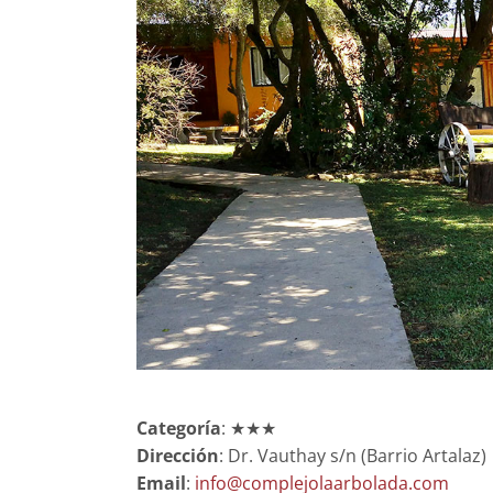
Categoría
: ★★★
Dirección
: Dr. Vauthay s/n (Barrio Artalaz)
Email
:
info@complejolaarbolada.com