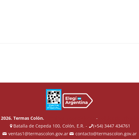
 2026. Termas Colón.
Términos y Condiciones
-
Política de Privaci
Batalla de Cepeda 100, Colón, E.R. -
(+54) 3447 434761
ventas1@termascolon.gov.ar
contacto@termascolon.gov.ar