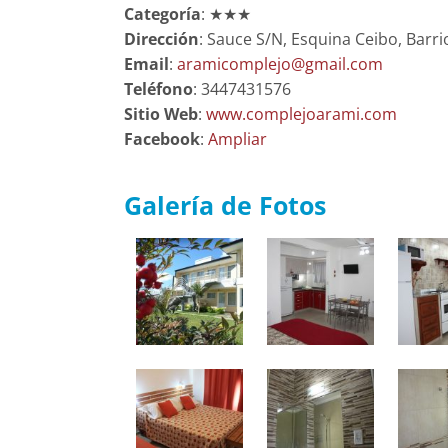
Categoría
: ★★★
Dirección
: Sauce S/N, Esquina Ceibo, Barri
Email
:
aramicomplejo@gmail.com
Teléfono
: 3447431576
Sitio Web
:
www.complejoarami.com
Facebook
:
Ampliar
Galería de Fotos