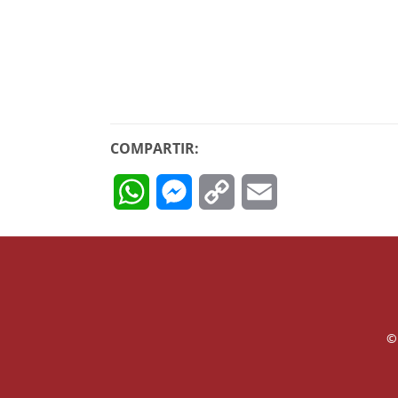
COMPARTIR:
WhatsApp
Messenger
Copy
Email
Link
©