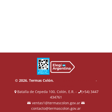
© 2026. Termas Colón.
Términos y Condiciones
-
Política de Privacidad
Batalla de Cepeda 100, Colón, E.R. -
(+54) 3447
434761
ventas1@termascolon.gov.ar
contacto@termascolon.gov.ar