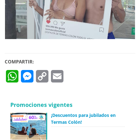
COMPARTIR:
WhatsApp
Messenger
Copy
Email
Link
Promociones vigentes
¡Descuentos para jubilados en
Termas Colón!