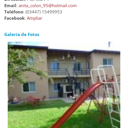
Email
:
anita_colon_95@hotmail.com
Teléfono
: (03447) 15499953
Facebook
:
Ampliar
Galería de Fotos