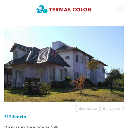
Alojamiento
Bungalows
El Silencio
Dirección
: José Artigas 598