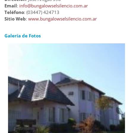
Email
:
info@bungalowselsilencio.com.ar
Teléfono
: (03447) 424713
Sitio Web
:
www.bungalowselsilencio.com.ar
Galería de Fotos