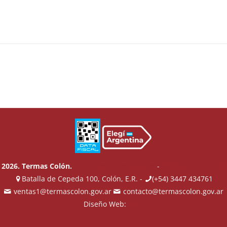
 2026. Termas Colón.
Términos y Condiciones
-
Política de Privaci
Batalla de Cepeda 100, Colón, E.R. -
(+54) 3447 434761
ventas1@termascolon.gov.ar
contacto@termascolon.gov.ar
Diseño Web:
ZAID