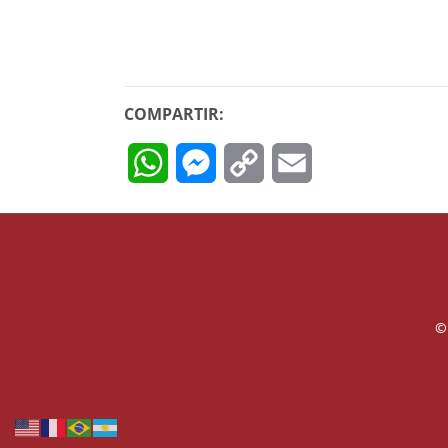
COMPARTIR:
WhatsApp
Messenger
Copy
Email
Link
©