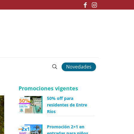
Novedades
Promociones vigentes
50% off para
residentes de Entre
Ríos
Promoción 2×1 en
entradas para niños