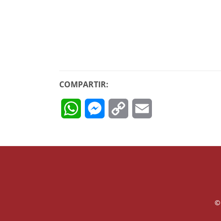
COMPARTIR:
WhatsApp
Messenger
Copy
Email
Link
©