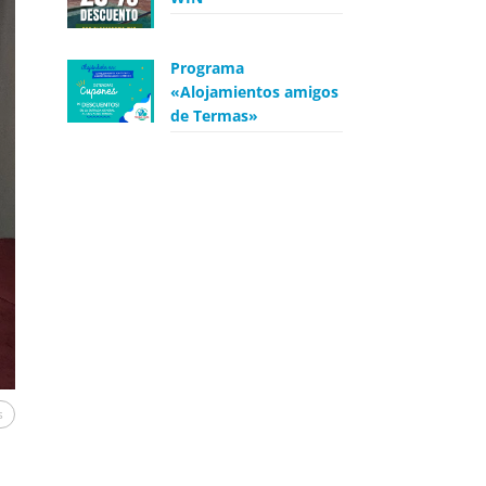
Programa
«Alojamientos amigos
de Termas»
s