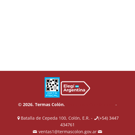
© 2026. Termas Colón.
Términos y Condiciones
-
Política de Privacidad
Batalla de Cepeda 100, Colón, E.R. -
(+54) 3447
434761
ventas1@termascolon.gov.ar