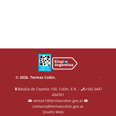
© 2026. Termas Colón.
Términos y Condiciones
-
Política de Privacidad
Batalla de Cepeda 100, Colón, E.R. -
(+54) 3447
434761
ventas1@termascolon.gov.ar
contacto@termascolon.gov.ar
Diseño Web:
ZAID