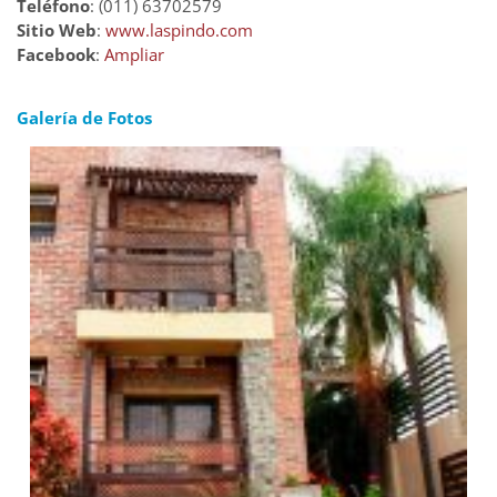
Teléfono
: (011) 63702579
Sitio Web
:
www.laspindo.com
Facebook
:
Ampliar
Galería de Fotos