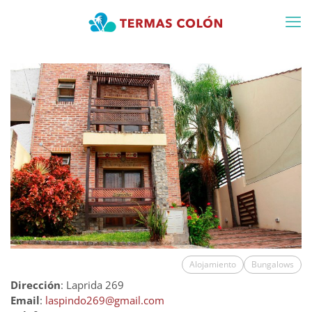
Alojamiento
Bungalows
Dirección
: Laprida 269
Email
:
laspindo269@gmail.com