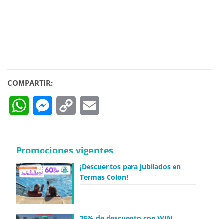
COMPARTIR:
WhatsApp
Messenger
Copy
Email
Link
Promociones vigentes
¡Descuentos para jubilados en
Termas Colón!
25% de descuento con WIN