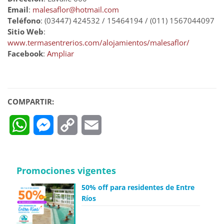
Email
:
malesaflor@hotmail.com
Teléfono
: (03447) 424532 / 15464194 / (011) 1567044097
Sitio Web
:
www.termasentrerios.com/alojamientos/malesaflor/
Facebook
:
Ampliar
COMPARTIR:
WhatsApp
Messenger
Copy
Email
Link
Promociones vigentes
50% off para residentes de Entre
Ríos