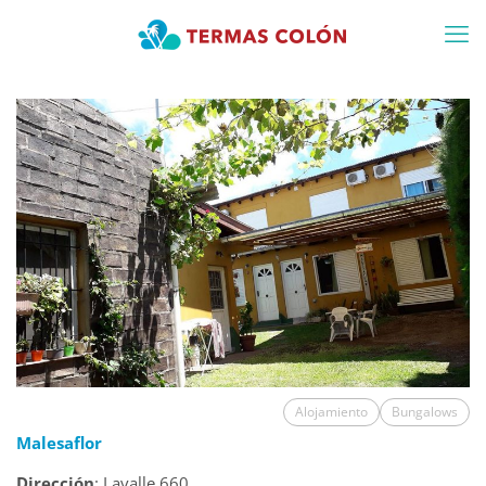
Alojamiento
Bungalows
Malesaflor
Dirección
: Lavalle 660