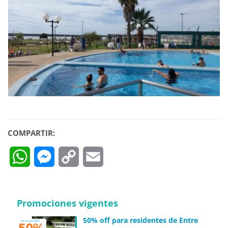
COMPARTIR:
WhatsApp
Messenger
Copy
Email
Link
Promociones vigentes
50% off para residentes de Entre