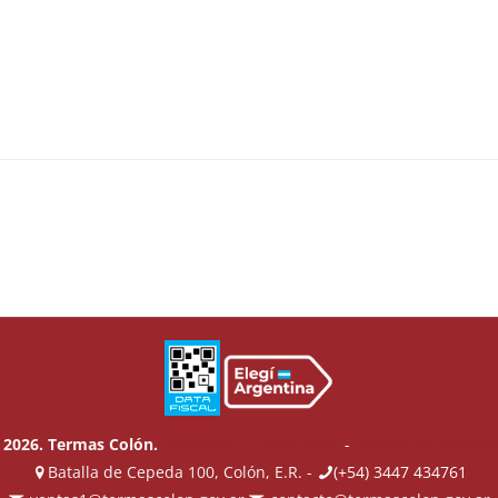
 2026. Termas Colón.
Términos y Condiciones
-
Política de Privaci
Batalla de Cepeda 100, Colón, E.R. -
(+54) 3447 434761