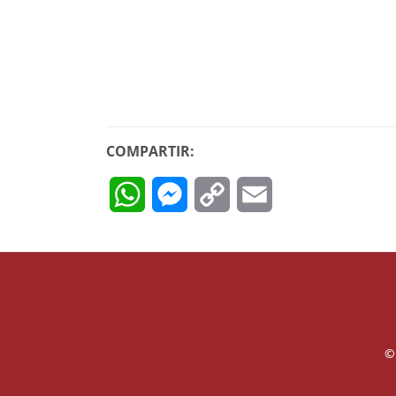
COMPARTIR:
WhatsApp
Messenger
Copy
Email
Link
©