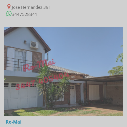
José Hernández 391
3447528341
01/02/2023
Ro-Mai