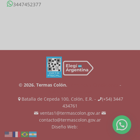
3447452377
© 2026. Termas Colón.
Términos y Condiciones
-
Política de Privacidad
Batalla de Cepeda 100, Colón, E.R. -
(+54) 3447
434761
ventas1@termascolon.gov.ar
contacto@termascolon.gov.ar
Diseño Web:
ZAID