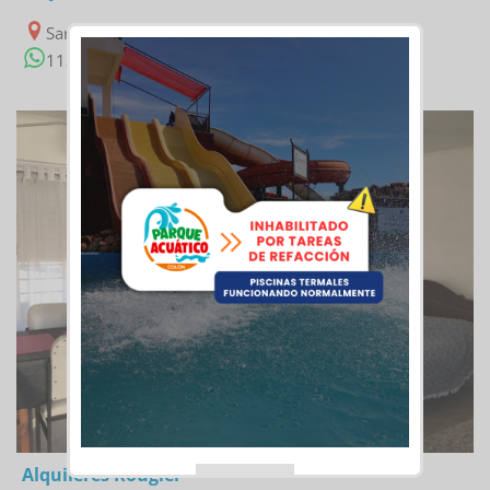
Sarmiento 348
1130358456
04/02/2023
Alquileres Rougier
This popup will close in:
19