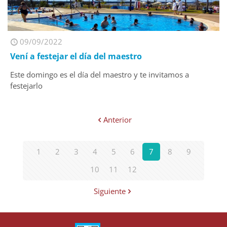
09/09/2022
Vení a festejar el día del maestro
Este domingo es el día del maestro y te invitamos a
festejarlo
Anterior
1
2
3
4
5
6
7
8
9
10
11
12
Siguiente