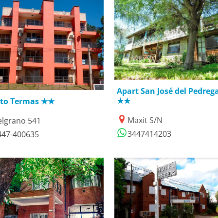
01/09/2021
3/03/2021
Apart San José del Pedrega
★★
rto Termas ★★
Maxit S/N
elgrano 541
3447414203
447-400635