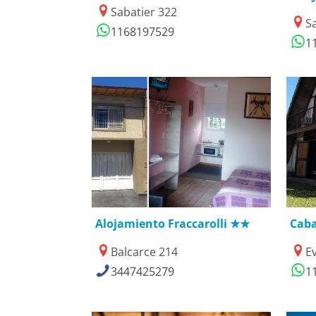
Sabatier 322
S
1168197529
1
27/01/2019
2
Alojamiento Fraccarolli ★★
Caba
Balcarce 214
E
3447425279
1