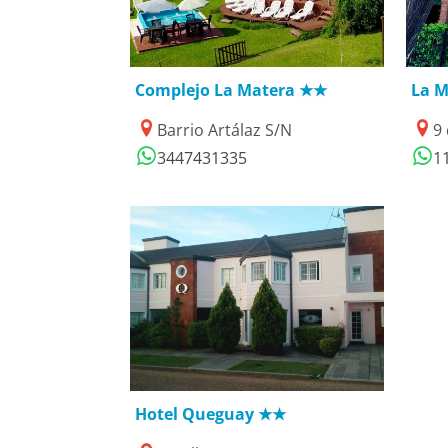
07/01/2021
2
Complejo La Matera ★★
La M
Barrio Artálaz S/N
9 
3447431335
1
17/01/2019
Hotel Queguay ★★