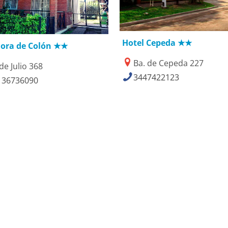
18/06/2018
6/02/2021
Hotel Cepeda ★★
ora de Colón ★★
Ba. de Cepeda 227
de Julio 368
3447422123
136736090