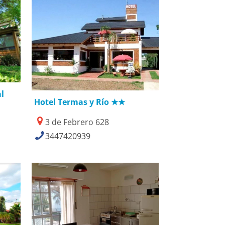
19/06/2018
l
Hotel Termas y Río ★★
3 de Febrero 628
3447420939