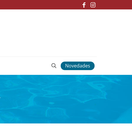
Novedades
★