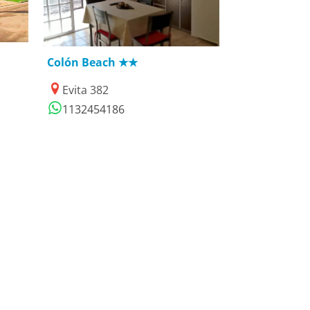
09/08/2025
Colón Beach ★★
Evita 382
1132454186