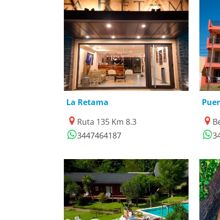
28/10/2022
2
La Retama
Pue
Ruta 135 Km 8.3
B
3447464187
3