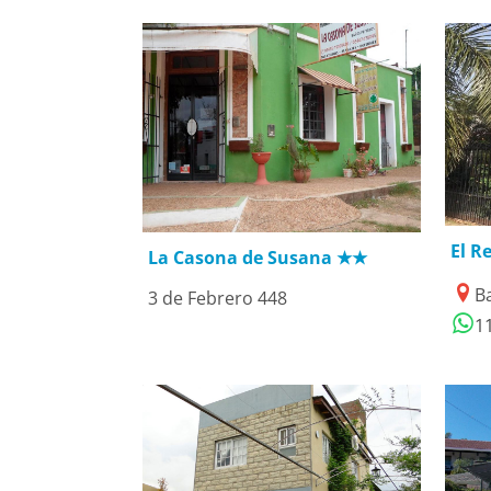
1
19/04/2021
El R
La Casona de Susana ★★
B
3 de Febrero 448
1