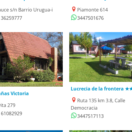
auce s/n Barrio Urugua-i
Piamonte 614
136259777
3447501676
03/09/2021
7/02/2019
Lucrecia de la frontera ★
ñas Victoria
Ruta 135 km 3.8, Calle
vita 279
Democracia
161082929
3447517113