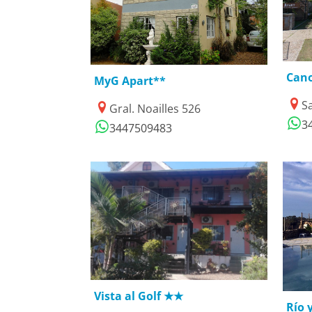
1
19/12/2019
Can
MyG Apart**
S
Gral. Noailles 526
3
3447509483
02/10/2021
3
Vista al Golf ★★
Río 