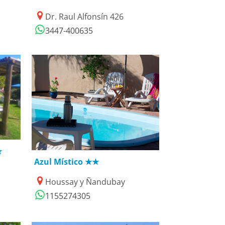
Dr. Raul Alfonsín 426
3447-400635
26/07/2019
★
Azul Místico ★★
Houssay y Ñandubay
1155274305