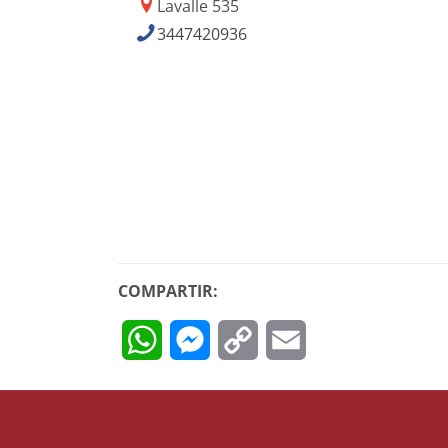
Lavalle 535
3447420936
COMPARTIR:
WhatsApp
Messenger
Copy
Email
Link