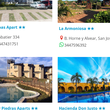
4/03/2019
12/04/2021
oas Apart ★★
La Armoniosa ★★
abatier 334
B. Horne y Alvear, San Jo
447431751
3447596392
1/01/2019
18/06/2018
y Piedras Aparts ★★
Hacienda Don Justo ★★